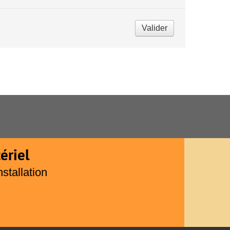
Valider
ériel
nstallation